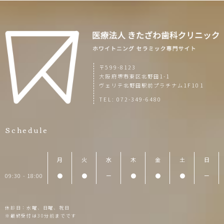
〒599-8123
大阪府堺市東区北野田1-1
ヴェリテ北野田駅前プラチナム1F101
TEL:
072-349-6480
Schedule
月
火
水
木
金
土
日
09:30 - 18:00
●
●
ー
●
●
●
ー
休診日：水曜、日曜、祝日
※最終受付は30分前までです